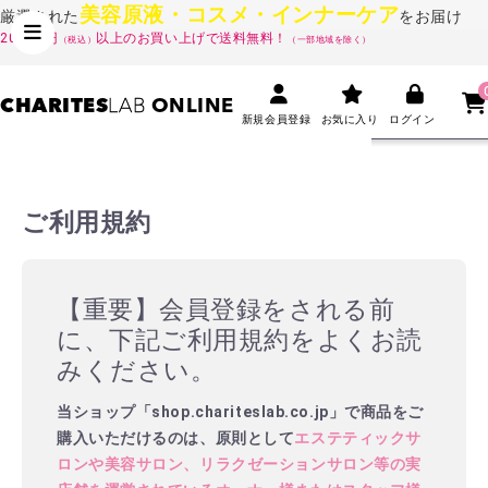
美容原液・コスメ・インナーケア
厳選された
をお届け
20,000円
以上のお買い上げで送料無料！
（税込）
（一部地域を除く）
CHARITES
LAB
ONLINE
新規会員登録
お気に入り
ログイン
ご利用規約
【重要】会員登録をされる前
に、下記ご利用規約をよくお読
みください。
当ショップ「shop.chariteslab.co.jp」で商品をご
購入いただけるのは、原則として
エステティックサ
ロンや美容サロン、リラクゼーションサロン等の実